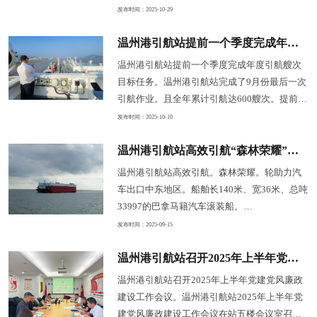
机构之间的沟通。要进一步加强核心港区引航
轮安全靠抵华峰集团华港LNG码头。温州港清
发布时间：2025-10-29
技术服务提升。 。
洁能源接卸能力实现新突破。且本次靠泊的华
温州港引航站提前一个季度完成年度引航艘次目标任务
港LNG码头为新投产设施。为确保首艘LNG船
舶安全靠泊。温州港引航站成立专项工作小
温州港引航站提前一个季度完成年度引航艘次
组。 为保证本次华港LNG码头的首航任务
目标任务。温州港引航站完成了9月份最后一次
的圆满完成。温州港引航站不仅派出两名有着
引航作业。且全年累计引航达600艘次。提前一
丰富LNG船舶引航经验高级引航员。
个季度完成了年度引航艘次计划目标。预计11
发布时间：2025-10-10
月将创全年引航艘次新高。 随着温州港集
温州港引航站高效引航“森林荣耀”轮助力汽车出口中东地区
团集装箱班轮航线的开发并稳步运行。2025年
从年初开始引航艘次同比增幅较大。打破多年
温州港引航站高效引航。森林荣耀。轮助力汽
来引航艘次上半年远低于下年半的格局。为助
车出口中东地区。船舶长140米、宽36米、总吨
力温州港。温州港引航站坚持以。阳光引航。
33997的巴拿马籍汽车滚装船。
积极提升引航服务。在洞头设立引航驻点。的
FORESTGLORY（森林荣耀）。轮在温州港引
发布时间：2025-09-15
优质服务。的建设。
航站引航员的指挥下。顺利靠泊温州港状元岙8
温州港引航站召开2025年上半年党建党风廉政建设工作会议
号泊位。该轮将在温州装载400余辆汽车。计划
15日12。经广州南沙港。助力温州及周边汽车
温州港引航站召开2025年上半年党建党风廉政
制造业打通。特性及汽车滚装作业需求。站安
建设工作会议。温州港引航站2025年上半年党
排高级引航员陈晓兵与助理引航员谭剑峰担任
建党风廉政建设工作会议在站五楼会议室召