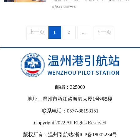
本次引航任务。安排右舷靠泊。减少滞港时
开。 会议首先传达了省海港集团、温州港
发布时间：2025-08-27
间。靠泊。
集团年中党建党风廉政建设工作、人才工作、
统战工作等会议精神。重点学习集团党委关于
全面从严治党的新要求。站领导班子各成员根
上一页
下一页
1
2
...
据分管工作对上半年站行政工作、党建工作、
党风廉政建设工作、意识形态工作等情况进行
了全面回顾总结。部署了下阶段的重点工作任
务。
邮编：325000
地址：温州市瓯江路海港大厦1号楼5楼
联系电话：0577-88198151
Copyright 2022 All Rights Reserved
版权所有：温州引航站/浙ICP备18005234号