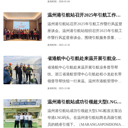
现引航费收829万元。两项核心数据的创新标志
发布时间：2026-01-04
着港口引航服务保障能力迈上了崭新台阶。是
温州港引航站召开2025年引航工作暨行风监督座谈会
温州港引航站面对复杂多变的海上交通环境、
持续增长的港口吞吐压力以及高标准的安全运
温州港引航站召开2025年引航工作暨行风监督
营要求。引航站持续优化引航调度指挥系统。
座谈会。温州港引航站组织召开2025年引航工
确保了引航作业安全、有序、高效运行。将安
作暨行风监督座谈会。围绕引航服务质量、安
全管理贯穿于引航作业全过程。
全管理和行风建设等议题展开深入交流。首先
发布时间：2025-12-10
温州港引航站介绍2025年引航工作成效与发展
省港航中心引航处来温开展引航业务督导帮扶
动态。宣贯介绍了《2025年交通部发布的引航
水域登离轮点公告》、新增码头港口通航要
省港航中心引航处来温开展引航业务督导帮
素、《温州港引航服务手册》及费收调整等情
扶。浙江省港航管理中心引航处程小龙处长带
况。各代表对温州港引航站提供的优质引航服
领督导帮扶组一行来温。温州市港航管理中心
务给予了高度肯定。积极提供引航服务。
周伟副主任陪同。听取两家公司生产情
发布时间：2025-12-08
况。 结束实地走访后。会议首先由温州港
温州港引航站成功引领超大型LNG船首次靠泊华港LNG码头
引航站陈志良站长汇报2025年引航工作及。开
展情况。其次督导帮扶组根据。全省引航业务
温州港引航站成功引领超大型LNG船首次靠泊
督导帮扶要点。在检查的同时也分享了省内其
华港LNG码头。在温州港引航站两名高级引航
他引航机构的先进做法。要加强同省内各引航
员的精准引领下。（MARANGASPOSIDONIA）