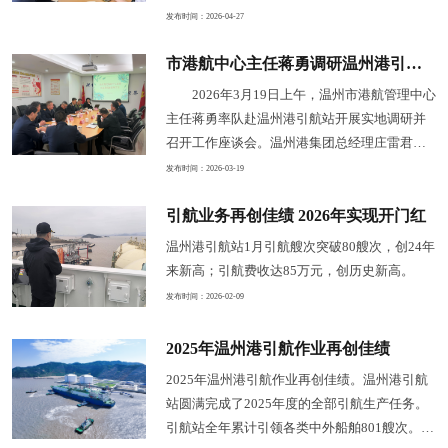
示、驾驶台资源管理、大型船舶操纵、应急能
发布时间：2026-04-27
力和引航员心理健康五个方面，旨在进一步提
市港航中心主任蒋勇调研温州港引航站 共谋港口高质量发展新篇章
升引航队伍的专业素养和安全作业水平。
2026年3月19日上午，温州市港航管理中心
主任蒋勇率队赴温州港引航站开展实地调研并
召开工作座谈会。温州港集团总经理庄雷君、
温州港口服务有限公司总经理林勇应邀出席，
发布时间：2026-03-19
引航站领导班子及各科室负责人参加调研。此
引航业务再创佳绩 2026年实现开门红
次调研旨在进一步了解引航发展现状，协调解
决实际困难，共同推动温州港引航事业高质量
温州港引航站1月引航艘次突破80艘次，创24年
发展。
来新高；引航费收达85万元，创历史新高。
发布时间：2026-02-09
2025年温州港引航作业再创佳绩
2025年温州港引航作业再创佳绩。温州港引航
站圆满完成了2025年度的全部引航生产任务。
引航站全年累计引领各类中外船舶801艘次。实